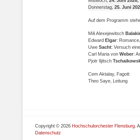
Mittwoch,
24. Juni 2026,
Donnerstag,
25. Juni 202
Auf dem Programm stehe
Mili Alexejewitsch
Balaki
Edward
Elgar
: Romance, 
Uwe
Sacht
: Versuch eine
Carl Maria von
Weber
: A
Pjotr Iljitsch
Tschaikowsk
Cem Aktalay, Fagott
Theo Saye, Leitung
Copyright © 2026
Hochschulorchester Flensburg
. 
Datenschutz