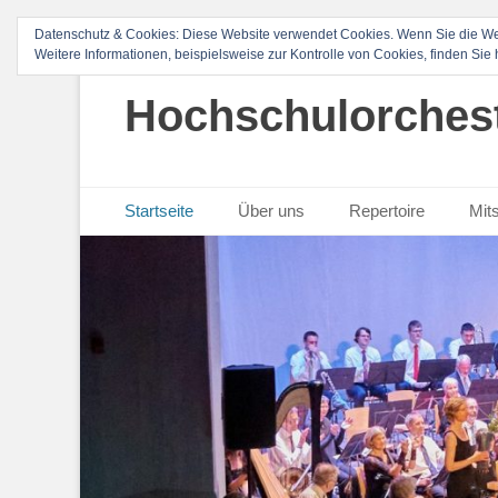
Datenschutz & Cookies: Diese Website verwendet Cookies. Wenn Sie die We
Weitere Informationen, beispielsweise zur Kontrolle von Cookies, finden Sie 
Hochschulorchest
Primäres Menü
Zum
Startseite
Über uns
Repertoire
Mit
Inhalt
springen